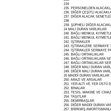
234.
235. PERSONELDEN ALACAK
236. DİĞER ÇEŞİTLİ ALACAKL
237. DİĞER ALACAK SENETLE
238.
239. ŞÜPHELİ DİĞER ALACAKLA
24 MALİ DURAN VARLIKLAR
240. BAĞLI MENKUL KIYMETL
241. BAĞLI MENKUL KIYMETL
242. İŞTİRAKLER
243. İŞTİRAKLERE SERMAYE T
244. İŞTİRAKLER SERMAYE P
245. BAĞLI ORTAKLIKLAR
246. BAĞLI ORTAKLIKLARA S
247. BAĞLI ORTAKLIKLAR SE
248. DİĞER MALİ DURAN VAR
249. DİĞER MALİ DURAN VARLI
25 MADDİ DURAN VARLIKLAR
250. ARAZİ VE ARSALAR
251. YER ALTI VE YER ÜSTÜ 
252. BİNALAR
253. TESİS, MAKİNE VE CİHA
254. TAŞITLAR
255. DEMİRBAŞLAR
256. DİĞER MADDİ DURAN VA
257. BİRİKMİŞ AMORTİSMANLA