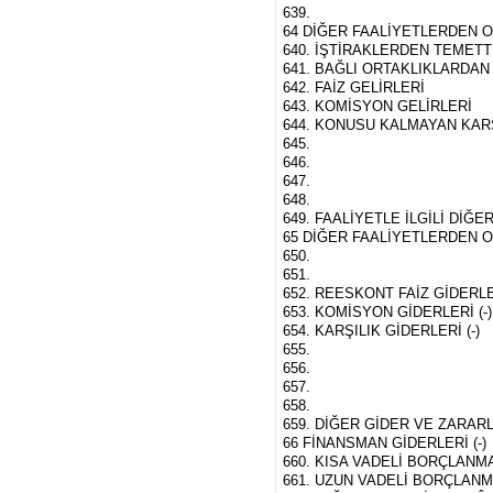
639.
64 DİĞER FAALİYETLERDEN 
640. İŞTİRAKLERDEN TEMETT
641. BAĞLI ORTAKLIKLARDAN
642. FAİZ GELİRLERİ
643. KOMİSYON GELİRLERİ
644. KONUSU KALMAYAN KAR
645.
646.
647.
648.
649. FAALİYETLE İLGİLİ DİĞ
65 DİĞER FAALİYETLERDEN O
650.
651.
652. REESKONT FAİZ GİDERLERİ
653. KOMİSYON GİDERLERİ (-)
654. KARŞILIK GİDERLERİ (-)
655.
656.
657.
658.
659. DİĞER GİDER VE ZARARL
66 FİNANSMAN GİDERLERİ (-)
660. KISA VADELİ BORÇLANMA
661. UZUN VADELİ BORÇLANMA