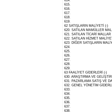
614.
615.
616.
617.
618.
619.
62 SATIŞLARIN MALİYETİ (-)
620. SATILAN MAMÜLLER MALİ
621. SATILAN TİCARİ MALLAR 
622. SATILAN HİZMET MALİYETİ
623. DİĞER SATIŞLARIN MALİYE
624.
625.
626.
627.
628.
629.
63 FAALİYET GİDERLERİ (-)
630. ARAŞTIRMA VE GELİŞTİR
631. PAZARLAMA SATIŞ VE D
632. GENEL YÖNETİM GİDERLE
633.
634.
635.
636.
637.
638.