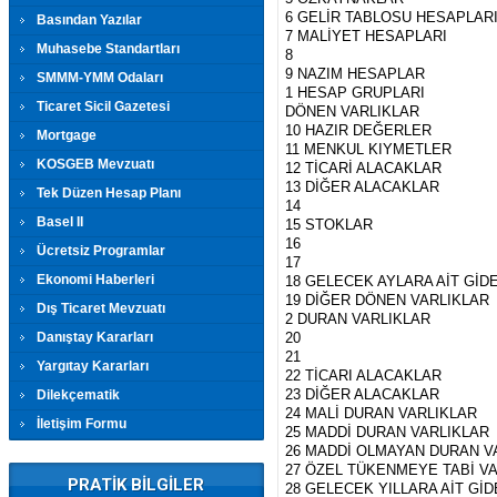
6 GELİR TABLOSU HESAPLAR
Basından Yazılar
7 MALİYET HESAPLARI
Muhasebe Standartları
8
9 NAZIM HESAPLAR
SMMM-YMM Odaları
1 HESAP GRUPLARI
Ticaret Sicil Gazetesi
DÖNEN VARLIKLAR
10 HAZIR DEĞERLER
Mortgage
11 MENKUL KIYMETLER
KOSGEB Mevzuatı
12 TİCARİ ALACAKLAR
13 DİĞER ALACAKLAR
Tek Düzen Hesap Planı
14
Basel II
15 STOKLAR
16
Ücretsiz Programlar
17
Ekonomi Haberleri
18 GELECEK AYLARA AİT GİD
19 DİĞER DÖNEN VARLIKLAR
Dış Ticaret Mevzuatı
2 DURAN VARLIKLAR
Danıştay Kararları
20
21
Yargıtay Kararları
22 TİCARI ALACAKLAR
23 DİĞER ALACAKLAR
Dilekçematik
24 MALİ DURAN VARLIKLAR
İletişim Formu
25 MADDİ DURAN VARLIKLAR
26 MADDİ OLMAYAN DURAN V
27 ÖZEL TÜKENMEYE TABİ V
PRATİK BİLGİLER
28 GELECEK YILLARA AİT Gİ