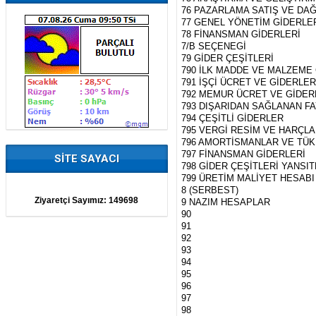
76 PAZARLAMA SATIŞ VE DAĞ
77 GENEL YÖNETİM GİDERLE
78 FİNANSMAN GİDERLERİ
7/B SEÇENEGİ
79 GİDER ÇEŞİTLERİ
790 İLK MADDE VE MALZEME
791 İŞÇİ ÜCRET VE GİDERLER
792 MEMUR ÜCRET VE GİDER
793 DIŞARIDAN SAĞLANAN F
794 ÇEŞİTLİ GİDERLER
795 VERGİ RESİM VE HARÇL
796 AMORTİSMANLAR VE TÜ
797 FİNANSMAN GİDERLERİ
SİTE SAYACI
798 GİDER ÇEŞİTLERİ YANSI
799 ÜRETİM MALİYET HESABI
8 (SERBEST)
Ziyaretçi Sayımız:
149698
9 NAZIM HESAPLAR
90
91
92
93
94
95
96
97
98