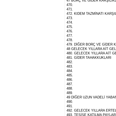
47 BORÇ VE GİDER KARŞILIK
470.
471.
472. KIDEM TAZMİNATI KARŞI
473.
474.
475.
476.
477.
478.
479. DİĞER BORÇ VE GİDER K
48 GELECEK YILLARA AİT GE
480. GELECEK YILLARA AİT G
481. GİDER TAHAKKUKLARI
482.
483.
484.
485.
486.
487.
488.
489.
49 DİĞER UZUN VADELİ YAB
490.
491.
492. GELECEK YILLARA ERTE
493. TESİSE KATILMA PAYLAR