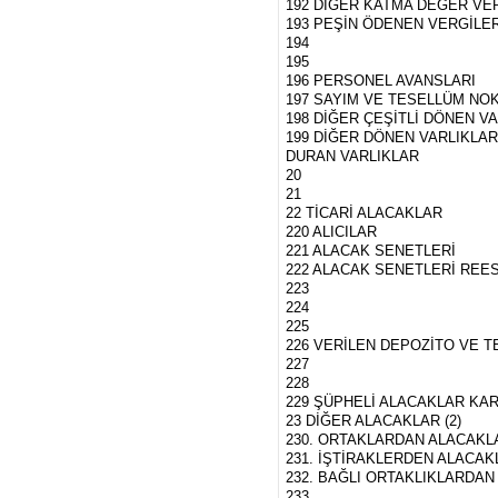
192 DİĞER KATMA DEĞER VE
193 PEŞİN ÖDENEN VERGİLE
194
195
196 PERSONEL AVANSLARI
197 SAYIM VE TESELLÜM NO
198 DİĞER ÇEŞİTLİ DÖNEN V
199 DİĞER DÖNEN VARLIKLAR 
DURAN VARLIKLAR
20
21
22 TİCARİ ALACAKLAR
220 ALICILAR
221 ALACAK SENETLERİ
222 ALACAK SENETLERİ REES
223
224
225
226 VERİLEN DEPOZİTO VE 
227
228
229 ŞÜPHELİ ALACAKLAR KARŞI
23 DİĞER ALACAKLAR (2)
230. ORTAKLARDAN ALACAKL
231. İŞTİRAKLERDEN ALACAK
232. BAĞLI ORTAKLIKLARDA
233.