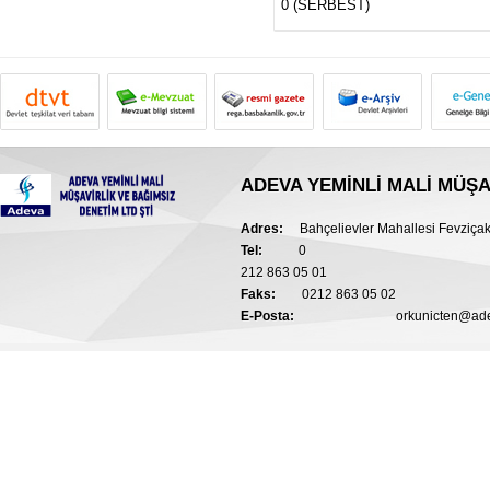
0 (SERBEST)
ADEVA YEMİNLİ MALİ MÜŞA
Adres:
Bahçelievler Mahallesi Fevziça
Tel:
0
212 863 05 01
Faks:
0212 863 05 02
E-Posta:
orkunicten@a