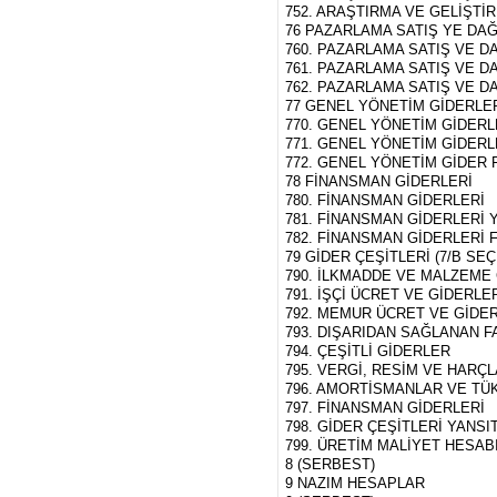
752. ARAŞTIRMA VE GELİŞTİ
76 PAZARLAMA SATIŞ YE DAĞ
760. PAZARLAMA SATIŞ VE D
761. PAZARLAMA SATIŞ VE D
762. PAZARLAMA SATIŞ VE D
77 GENEL YÖNETİM GİDERLE
770. GENEL YÖNETİM GİDERL
771. GENEL YÖNETİM GİDERL
772. GENEL YÖNETİM GİDER 
78 FİNANSMAN GİDERLERİ
780. FİNANSMAN GİDERLERİ
781. FİNANSMAN GİDERLERİ 
782. FİNANSMAN GİDERLERİ 
79 GİDER ÇEŞİTLERİ (7/B SE
790. İLKMADDE VE MALZEME
791. İŞÇİ ÜCRET VE GİDERLE
792. MEMUR ÜCRET VE GİDE
793. DIŞARIDAN SAĞLANAN F
794. ÇEŞİTLİ GİDERLER
795. VERGİ, RESİM VE HARÇ
796. AMORTİSMANLAR VE TÜ
797. FİNANSMAN GİDERLERİ
798. GİDER ÇEŞİTLERİ YANS
799. ÜRETİM MALİYET HESAB
8 (SERBEST)
9 NAZIM HESAPLAR