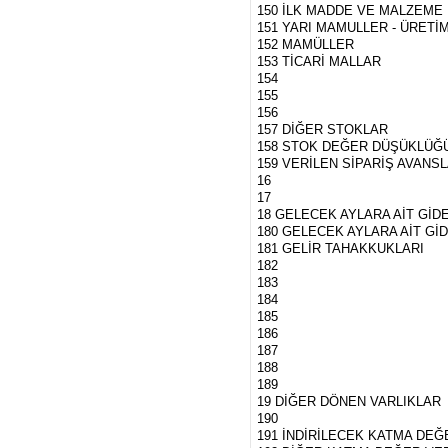
150 İLK MADDE VE MALZEME
151 YARI MAMULLER - ÜRETİ
152 MAMÜLLER
153 TİCARİ MALLAR
154
155
156
157 DİĞER STOKLAR
158 STOK DEĞER DÜŞÜKLÜĞÜ 
159 VERİLEN SİPARİŞ AVANSL
16
17
18 GELECEK AYLARA AİT GİD
180 GELECEK AYLARA AİT Gİ
181 GELİR TAHAKKUKLARI
182
183
184
185
186
187
188
189
19 DİĞER DÖNEN VARLIKLAR
190
191 İNDİRİLECEK KATMA DEĞ