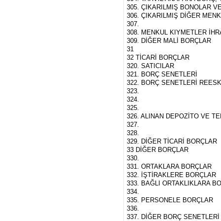
305. ÇIKARILMIŞ BONOLAR V
306. ÇIKARILMIŞ DİĞER MEN
307.
308. MENKUL KIYMETLER İHRA
309. DİĞER MALİ BORÇLAR
31
32 TİCARİ BORÇLAR
320. SATICILAR
321. BORÇ SENETLERİ
322. BORÇ SENETLERİ REESK
323.
324.
325.
326. ALINAN DEPOZİTO VE T
327.
328.
329. DİĞER TİCARİ BORÇLAR
33 DİĞER BORÇLAR
330.
331. ORTAKLARA BORÇLAR
332. İŞTİRAKLERE BORÇLAR
333. BAĞLI ORTAKLIKLARA B
334.
335. PERSONELE BORÇLAR
336.
337. DİĞER BORÇ SENETLERİ