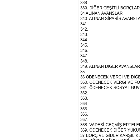
338.
339. DİĞER ÇEŞİTLİ BORÇLAR
34 ALINAN AVANSLAR
340. ALINAN SİPARİŞ AVANSL
341.
342.
343.
344.
345.
346.
347.
348.
349. ALINAN DİĞER AVANSLA
35
36 ÖDENECEK VERGİ VE Dİ
360. ÖDENECEK VERGİ VE F
361. ÖDENECEK SOSYAL GÜV
362.
363.
364.
365.
366.
367.
368. VADESİ GEÇMİŞ ERTEL
369. ÖDENECEK DİĞER YÜK
37 BORÇ VE GİDER KARŞILIK