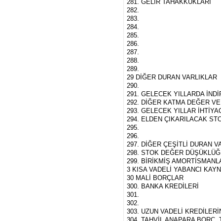
281. GELİR TAHAKKUKLARI
282.
283.
284.
285.
286.
287.
288.
289.
29 DİĞER DURAN VARLIKLAR
290.
291. GELECEK YILLARDA İND
292. DİĞER KATMA DEĞER VE
293. GELECEK YILLAR İHTİY
294. ELDEN ÇIKARILACAK S
295.
296.
297. DİĞER ÇEŞİTLİ DURAN V
298. STOK DEĞER DÜŞÜKLÜĞÜ 
299. BİRİKMİŞ AMORTİSMANLA
3 KISA VADELİ YABANCI KAY
30 MALİ BORÇLAR
300. BANKA KREDİLERİ
301.
302.
303. UZUN VADELİ KREDİLERİ
304. TAHVİL ANAPARA BORÇ, 