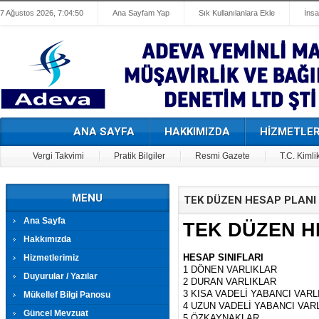
7 Ağustos 2026, 7:04:51
Ana Sayfam Yap
Sık Kullanılanlara Ekle
İnsa
ANA SAYFA
HAKKIMIZDA
HİZMETLER
Vergi Takvimi
Pratik Bilgiler
Resmi Gazete
T.C. Kimli
MENU
TEK DÜZEN HESAP PLANI
Ana Sayfa
TEK DÜZEN 
Hakkımızda
HESAP SINIFLARI
Hizmetlerimiz
1 DÖNEN VARLIKLAR
Duyurular / Yazılar
2 DURAN VARLIKLAR
3 KISA VADELİ YABANCI VARL
Mükellef Bilgi Panosu
4 UZUN VADELİ YABANCI VAR
Güncel Mevzuat
5 ÖZKAYNAKLAR