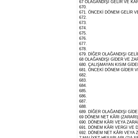
67 OLAĞANDIŞI GELİR VE KÂ
670.
671. ÖNCEKİ DÖNEM GELİR V
672.
673.
674.
675.
676.
677.
678.
679. DİĞER OLAĞANDIŞI GEL
68 OLAĞANDIŞI GİDER VE ZAR
680. ÇALIŞMAYAN KISIM GİDE
681. ÖNCEKİ DÖNEM GİDER VE
682.
683.
684.
685.
686.
687.
688.
689. DİĞER OLAĞANDIŞI GİDE
69 DÖNEM NET KÂRI (ZARARI
690. DÖNEM KÂRI VEYA ZARA
691. DÖNEM KÂRI VERGİ VE 
692. DÖNEM NET KÂRI VEYA 
7 MALİYET HESAPLARI (7/A S