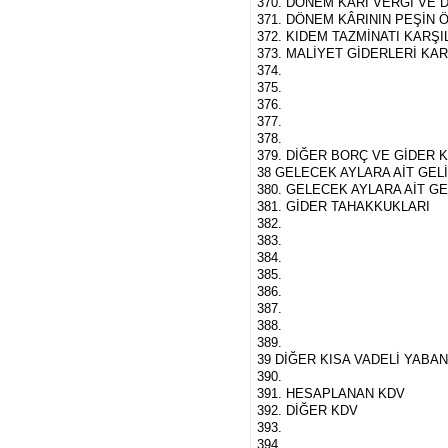
370. DÖNEM KÂRI VERGİ VE 
371. DÖNEM KÂRININ PEŞİN 
372. KIDEM TAZMİNATI KARŞI
373. MALİYET GİDERLERİ KAR
374.
375.
376.
377.
378.
379. DİĞER BORÇ VE GİDER K
38 GELECEK AYLARA AİT GEL
380. GELECEK AYLARA AİT G
381. GİDER TAHAKKUKLARI
382.
383.
384.
385.
386.
387.
388.
389.
39 DİĞER KISA VADELİ YABA
390.
391. HESAPLANAN KDV
392. DİĞER KDV
393.
394.