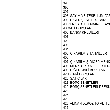
395.
396.
397.
398. SAYIM VE TESELLÜM FAZ
399. DİĞER ÇEŞİTLİ YABANC
4 UZUN VADELİ YABANCI KA
40 MALİ BORÇLAR
400. BANKA KREDİLERİ
401.
402.
403.
404.
405. ÇIKARILMIŞ TAHVİLLER
406.
407. ÇIKARILMIŞ DİĞER MEN
408. MENKUL KIYMETLER İHRA
409. DİĞER MALİ BORÇLAR
42 TİCARİ BORÇLAR
420. SATICILAR
421. BORÇ SENETLERİ
422. BORÇ SENETLERİ REESK
423.
424.
425.
426. ALINAN DEPOZİTO VE T
427.