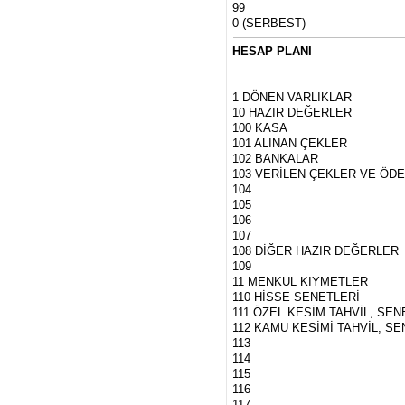
99
0 (SERBEST)
HESAP PLANI
1 DÖNEN VARLIKLAR
10 HAZIR DEĞERLER
100 KASA
101 ALINAN ÇEKLER
102 BANKALAR
103 VERİLEN ÇEKLER VE ÖDEM
104
105
106
107
108 DİĞER HAZIR DEĞERLER
109
11 MENKUL KIYMETLER
110 HİSSE SENETLERİ
111 ÖZEL KESİM TAHVİL, SE
112 KAMU KESİMİ TAHVİL, S
113
114
115
116
117