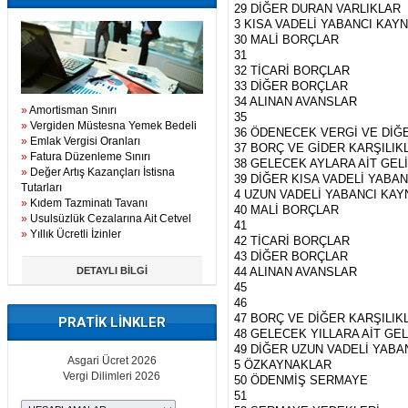
29 DİĞER DURAN VARLIKLAR
3 KISA VADELİ YABANCI KAY
30 MALİ BORÇLAR
31
32 TİCARİ BORÇLAR
33 DİĞER BORÇLAR
34 ALINAN AVANSLAR
»
Amortisman Sınırı
35
»
Vergiden Müstesna Yemek Bedeli
36 ÖDENECEK VERGİ VE Dİ
»
Emlak Vergisi Oranları
37 BORÇ VE GİDER KARŞILIK
»
Fatura Düzenleme Sınırı
38 GELECEK AYLARA AİT GEL
»
Değer Artış Kazançları İstisna
39 DİĞER KISA VADELİ YABA
Tutarları
4 UZUN VADELİ YABANCI KA
»
Kıdem Tazminatı Tavanı
40 MALİ BORÇLAR
»
Usulsüzlük Cezalarına Ait Cetvel
41
»
Yıllık Ücretli İzinler
42 TİCARİ BORÇLAR
43 DİĞER BORÇLAR
DETAYLI BİLGİ
44 ALINAN AVANSLAR
45
46
47 BORÇ VE DİĞER KARŞILIK
PRATİK LİNKLER
48 GELECEK YILLARA AİT GE
49 DİĞER UZUN VADELİ YAB
Asgari Ücret 2026
5 ÖZKAYNAKLAR
Vergi Dilimleri 2026
50 ÖDENMİŞ SERMAYE
51