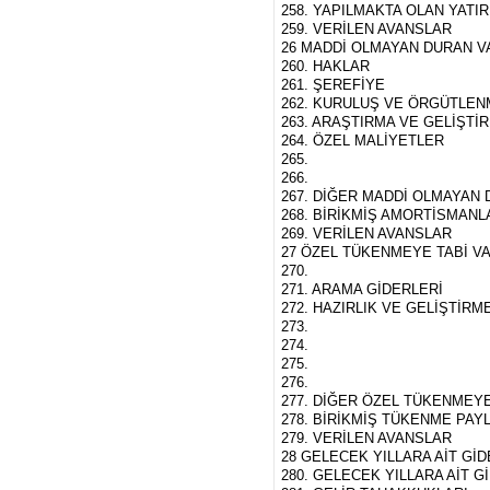
258. YAPILMAKTA OLAN YATI
259. VERİLEN AVANSLAR
26 MADDİ OLMAYAN DURAN V
260. HAKLAR
261. ŞEREFİYE
262. KURULUŞ VE ÖRGÜTLEN
263. ARAŞTIRMA VE GELİŞTİ
264. ÖZEL MALİYETLER
265.
266.
267. DİĞER MADDİ OLMAYAN
268. BİRİKMİŞ AMORTİSMANLA
269. VERİLEN AVANSLAR
27 ÖZEL TÜKENMEYE TABİ V
270.
271. ARAMA GİDERLERİ
272. HAZIRLIK VE GELİŞTİRM
273.
274.
275.
276.
277. DİĞER ÖZEL TÜKENMEYE
278. BİRİKMİŞ TÜKENME PAYLA
279. VERİLEN AVANSLAR
28 GELECEK YILLARA AİT Gİ
280. GELECEK YILLARA AİT 