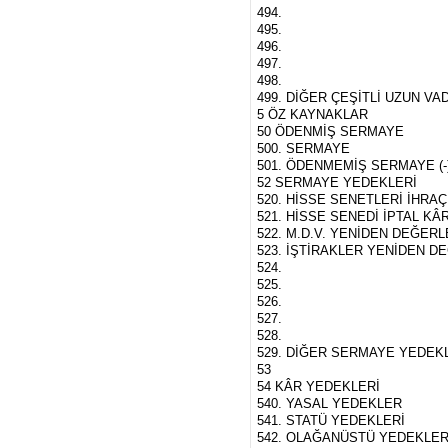
494.
495.
496.
497.
498.
499. DİĞER ÇEŞİTLİ UZUN V
5 ÖZ KAYNAKLAR
50 ÖDENMİŞ SERMAYE
500. SERMAYE
501. ÖDENMEMİŞ SERMAYE (-
52 SERMAYE YEDEKLERİ
520. HİSSE SENETLERİ İHRAÇ
521. HİSSE SENEDİ İPTAL KÂ
522. M.D.V. YENİDEN DEĞER
523. İŞTİRAKLER YENİDEN D
524.
525.
526.
527.
528.
529. DİĞER SERMAYE YEDEK
53
54 KÂR YEDEKLERİ
540. YASAL YEDEKLER
541. STATÜ YEDEKLERİ
542. OLAĞANÜSTÜ YEDEKLE