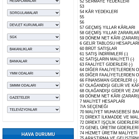
52 SERMAYE YEDEKLERİ
53
54 KÂR YEDEKLERİ
55
56
57 GEÇMİŞ YILLAR KÂRLARI
58 GEÇMİŞ YILLAR ZARARLAR
59 DÖNEM NET KÂRI (ZARARI
6 GELİR TABLOSU HESAPLAR
60 BRÜT SATIŞLAR
61 SATIŞ İNDİRİMLERİ (-)
62 SATIŞLARIN MALİYETİ (-)
63 FAALİYET GİDERLERİ (-)
64 DİĞER FAALİYETLERDEN 
65 DİĞER FAALİYETLERDEN O
66 FİNANSMAN GİDERLERİ (-)
67 OLAĞANDIŞI GELİR VE KÂ
68 OLAĞANDIŞI GİDER VE ZAR
69 DÖNEM NET KÂRI (ZARARI
7 MALİYET HESAPLARI
7/A SEÇENEĞI
70 MALİYET MUHASEBESİ BA
71 DİREKT İLKMADDE VE MA
72 DİREKT İŞÇİLİK GİDERLERİ
73 GENEL ÜRETİM GİDERLERİ
74 HİZMET ÜRETİM MALİYETİ
HAVA DURUMU
75 ARAŞTIRMA VE GELİŞTİRM