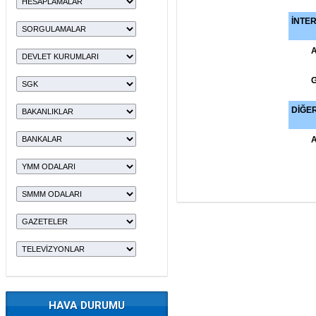
İNTE
A
G
DİĞE
HAVA DURUMU