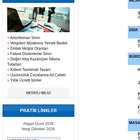
MESA
(
DİSK 
»
Amortisman Sınırı
D
»
Vergiden Müstesna Yemek Bedeli
(
»
Emlak Vergisi Oranları
»
Fatura Düzenleme Sınırı
BÜR
»
Değer Artış Kazançları İstisna
Tutarları
»
Kıdem Tazminatı Tavanı
H
»
Usulsüzlük Cezalarına Ait Cetvel
»
Yıllık Ücretli İzinler
J
DETAYLI BİLGİ
P
(
F
PRATİK LİNKLER
(
MASA
Asgari Ücret 2026
Vergi Dilimleri 2026
P
(