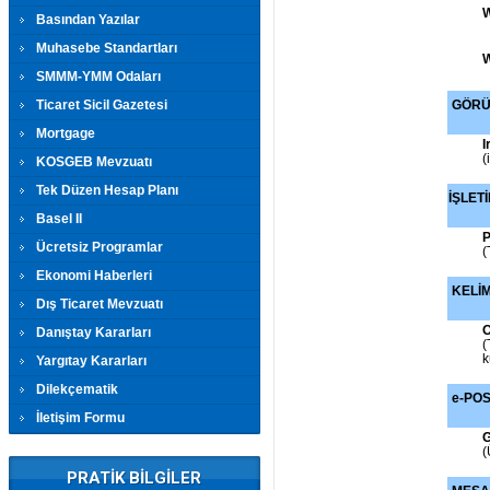
W
Basından Yazılar
Muhasebe Standartları
W
SMMM-YMM Odaları
Ticaret Sicil Gazetesi
GÖRÜ
Mortgage
I
(
KOSGEB Mevzuatı
Tek Düzen Hesap Planı
İŞLET
Basel II
P
Ücretsiz Programlar
(
Ekonomi Haberleri
KELİM
Dış Ticaret Mevzuatı
O
Danıştay Kararları
(
k
Yargıtay Kararları
Dilekçematik
e-PO
İletişim Formu
G
(
PRATİK BİLGİLER