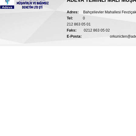
ADEVA YEMİNLİ MALİ MÜŞA
Adres:
Bahçelievler Mahallesi Fevziça
Tel:
0
212 863 05 01
Faks:
0212 863 05 02
E-Posta:
orkunicten@a