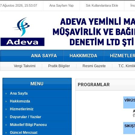
7 Ağustos 2026, 15:53:07
Ana Sayfam Yap
Sık Kullanılanlara Ekle
İn
ANA SAYFA
HAKKIMIZDA
HİZMETLER
Vergi Takvimi
Pratik Bilgiler
Resmi Gazete
T.C. Kimli
MENU
PROGRAMLAR
Ana Sayfa
VİRÜ
Hakkımızda
Hizmetlerimiz
A
(
Duyurular / Yazılar
Mükellef Bilgi Panosu
SIKIŞ
Güncel Mevzuat