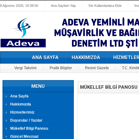
8 Ağustos 2026, 19:38:50
Ana Sayfam Yap
Sık Kullanılanlara Ekle
İn
ANA SAYFA
HAKKIMIZDA
HİZMETLER
Vergi Takvimi
Pratik Bilgiler
Resmi Gazete
T.C. Kimli
MENU
MÜKELLEF BİLGİ PANOSU
Ana Sayfa
Hakkımızda
Hizmetlerimiz
Duyurular / Yazılar
Mükellef Bilgi Panosu
Güncel Mevzuat